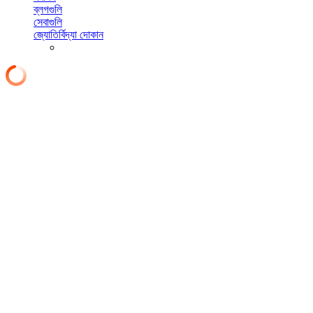
ব্লগগুলি
সেবাগুলি
জ্যোতির্বিদ্যা দোকান