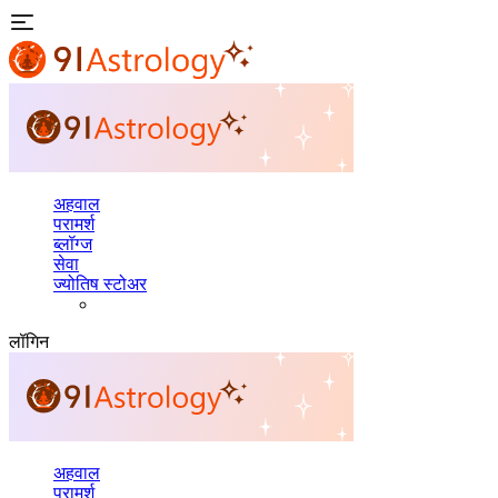
अहवाल
परामर्श
ब्लॉग्ज
सेवा
ज्योतिष स्टोअर
लॉगिन
अहवाल
परामर्श