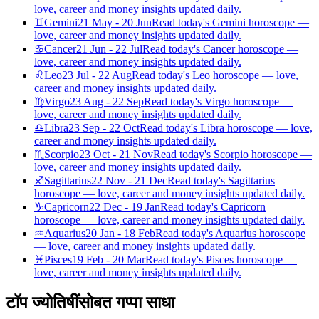
love, career and money insights updated daily.
♊
Gemini
21 May - 20 Jun
Read today's Gemini horoscope —
love, career and money insights updated daily.
♋
Cancer
21 Jun - 22 Jul
Read today's Cancer horoscope —
love, career and money insights updated daily.
♌
Leo
23 Jul - 22 Aug
Read today's Leo horoscope — love,
career and money insights updated daily.
♍
Virgo
23 Aug - 22 Sep
Read today's Virgo horoscope —
love, career and money insights updated daily.
♎
Libra
23 Sep - 22 Oct
Read today's Libra horoscope — love,
career and money insights updated daily.
♏
Scorpio
23 Oct - 21 Nov
Read today's Scorpio horoscope —
love, career and money insights updated daily.
♐
Sagittarius
22 Nov - 21 Dec
Read today's Sagittarius
horoscope — love, career and money insights updated daily.
♑
Capricorn
22 Dec - 19 Jan
Read today's Capricorn
horoscope — love, career and money insights updated daily.
♒
Aquarius
20 Jan - 18 Feb
Read today's Aquarius horoscope
— love, career and money insights updated daily.
♓
Pisces
19 Feb - 20 Mar
Read today's Pisces horoscope —
love, career and money insights updated daily.
टॉप ज्योतिषींसोबत गप्पा साधा