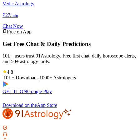
Vedic Astrology
₹
27
/min
Chat Now
Free on App
Get Free Chat & Daily Predictions
10L+ users trust 91Astrology. Free first chat, daily horoscope alerts,
and 50+ astrology tools.
4.8
|
10L+ Downloads
|
1000+ Astrologers
GET IT ON
Google Play
Download on the
App Store