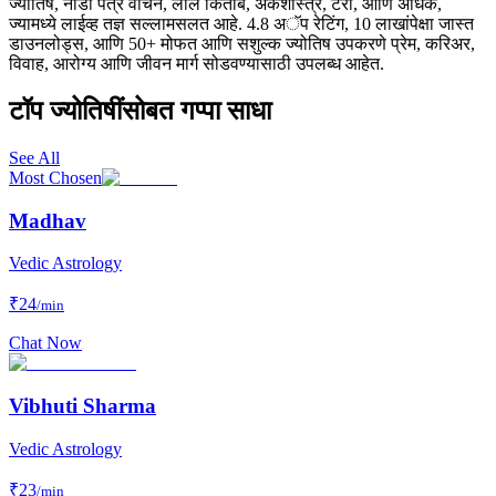
ज्योतिष, नाडी पत्र वाचन, लाल किताब, अंकशास्त्र, टॅरो, आणि अधिक,
ज्यामध्ये लाईव्ह तज्ञ सल्लामसलत आहे. 4.8 अॅप रेटिंग, 10 लाखांपेक्षा जास्त
डाउनलोड्स, आणि 50+ मोफत आणि सशुल्क ज्योतिष उपकरणे प्रेम, करिअर,
विवाह, आरोग्य आणि जीवन मार्ग सोडवण्यासाठी उपलब्ध आहेत.
टॉप ज्योतिषींसोबत गप्पा साधा
See All
Most Chosen
Madhav
Vedic Astrology
₹
24
/min
Chat Now
Vibhuti Sharma
Vedic Astrology
₹
23
/min