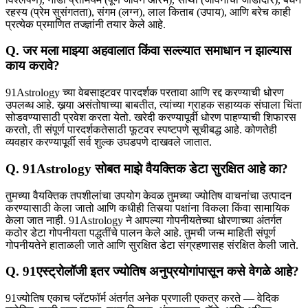
रहस्य (प्रेम सुसंगतता), संगम (लग्न), लाल किताब (उपाय), आणि बरेच काही
प्रत्येक प्रमाणित तज्ज्ञांनी तयार केले आहे.
Q. जर मला माझ्या अहवालात किंवा सल्ल्यात समाधान न झाल्यास
काय करावे?
91Astrology च्या वेबसाइटवर पारदर्शक परतावा आणि रद्द करण्याची धोरण
उपलब्ध आहे. खर्‍या असंतोषाच्या बाबतीत, त्यांच्या ग्राहक सहाय्यक संघाला चिंता
सोडवण्यासाठी प्रवेश करता येतो. खरेदी करण्यापूर्वी धोरण पाहण्याची शिफारस
करतो, ती संपूर्ण पारदर्शकतेसाठी फूटवर स्पष्टपणे सूचीबद्ध आहे. कोणतेही
व्यवहार करण्यापूर्वी सर्व शुल्क उघडपणे दाखवले जातात.
Q. 91Astrology सोबत माझे वैयक्तिक डेटा सुरक्षित आहे का?
तुमच्या वैयक्तिक तपशीलांचा उपयोग केवळ तुमच्या ज्योतिष वाचनांचा उत्पादन
करण्यासाठी केला जातो आणि कधीही तिसर्‍या पक्षांना विकला किंवा सामायिक
केला जात नाही. 91Astrology ने आपल्या गोपनीयतेच्या धोरणाच्या अंतर्गत
कठोर डेटा गोपनीयता पद्धतींचे पालन केले आहे. तुमची जन्म माहिती संपूर्ण
गोपनीयतेने हाताळली जाते आणि सुरक्षित डेटा संग्रहणासह संरक्षित केली जाते.
Q. 91एस्ट्रोलॉजी इतर ज्योतिष अनुप्रयोगांपासून कसे वेगळे आहे?
91ज्योतिष एकाच प्लॅटफॉर्म अंतर्गत अनेक प्रणाली एकत्र करते — वेदिक