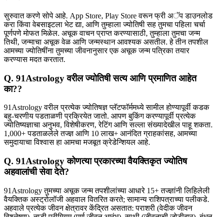
सुरुवात करणे सोपे आहे. App Store, Play Store वरून फ्री अॅप डाउनलोड
करा किंवा वेबसाइटला भेट द्या, आणि तुम्हाला ज्योतिषी सह तुमचा पहिला चर्चा
पूर्णपणे मोफत मिळेल. अचूक वाचन प्राप्त करण्यासाठी, तुम्हाला तुमचा जन्म
तिथी, जन्माचा अचूक वेळ आणि जन्मस्थान आवश्यक असतील. हे तीन तपशील
आमच्या ज्योतिषींना तुमच्या जीवनानुसार एक अचूक जन्म पत्रिका तयार
करण्यास मदत करतात.
Q. 91Astrology वरील ज्योतिषी सत्य आणि प्रमाणित आहेत
का??
91Astrology वरील प्रत्येक ज्योतिषज्ञ प्लॅटफॉर्ममध्ये सामील होण्यापूर्वी कडक
बहु-चरणीय पडताळणी प्रक्रियेत जातो. आपण बुकिंग करण्यापूर्वी प्रत्येक
ज्योतिष्यज्ञाचा अनुभव, विशेषीकरण, रेटिंग आणि सल्ला संख्यादेखील पाहू शकता.
1,000+ पडताळलेले तज्ज्ञ आणि 10 लाख+ आनंदित ग्राहकांसह, आमच्या
समुदायाचा विश्वास हा आमचा मजबूत क्रेडेन्शियल आहे.
Q. 91Astrology कोणत्या प्रकारच्या वैयक्तिकृत ज्योतिष
अहवालांची सेवा देते?
91Astrology तुमच्या अचूक जन्म तपशीलांच्या आधारे 15+ तज्ज्ञांनी लिहिलेली
वैयक्तिक अस्ट्रोलॉजी अहवाल वितरित करते; सामान्य राशिपत्राच्या पलीकडे.
अहवाले प्रत्येक जीवन क्षेत्रावर केंद्रित असतात: पराशरी (वेदीक जीवन
विश्लेषण), नाडी प्रीमियम (पूर्ण जीवन आरंभ), साथी (जीवनाची जोडीदार), बंधन