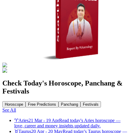
Check Today's Horoscope, Panchang &
Festivals
Horoscope
Free Predictions
Panchang
Festivals
See All
♈
Aries
21 Mar - 19 Apr
Read today's Aries horoscope —
love, career and money insights updated daily.
♉
Taurus
20 Apr - 20 May
Read today's Taurus horoscope —