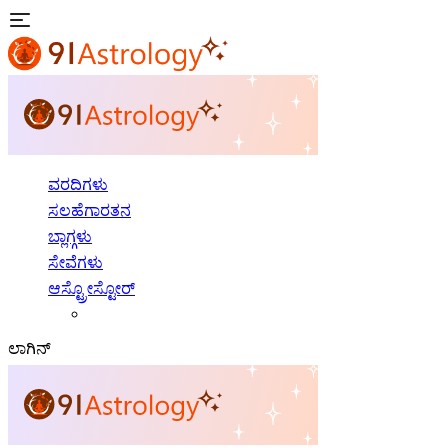
ವರದಿಗಳು
ಸಲಹೆಗಾರತನ
ಬ್ಲಾಗ್ಗಳು
ಸೇವೆಗಳು
ಆಸ್ಟ್ರೋಸ್ಟೋರ್
ಲಾಗಿನ್