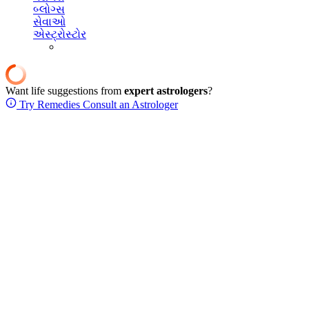
બ્લોગ્સ
સેવાઓ
એસ્ટ્રોસ્ટોર
Want life suggestions from
expert astrologers
?
Try Remedies
Consult an Astrologer