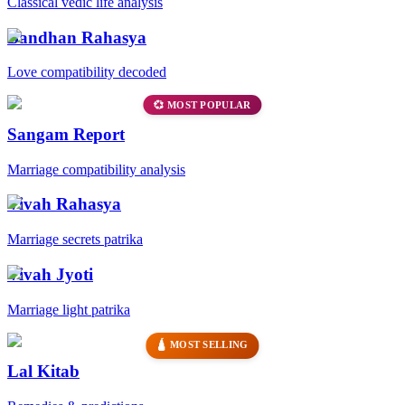
Classical vedic life analysis
Bandhan Rahasya
Love compatibility decoded
💞 MOST POPULAR
Sangam Report
Marriage compatibility analysis
Vivah Rahasya
Marriage secrets patrika
Vivah Jyoti
Marriage light patrika
🛕 MOST SELLING
Lal Kitab