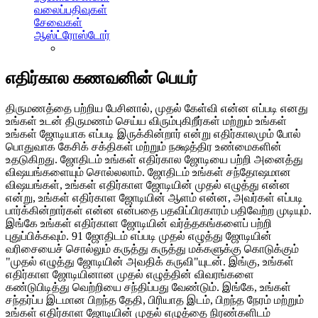
வலைப்பதிவுகள்
சேவைகள்
ஆஸ்ட்ரோஸ்டோர்
எதிர்கால கணவனின் பெயர்
திருமணத்தை பற்றிய பேசினால், முதல் கேள்வி என்ன எப்படி எனது
உங்கள் உடன் திருமணம் செய்ய விரும்புகிறீர்கள் மற்றும் உங்கள்
உங்கள் ஜோடியாக எப்படி இருக்கின்றார் என்று எதிர்காலமும் போல்
பொதுவாக கேசிக் சக்திகள் மற்றும் நக்ஷத்திர உண்மைகளின்
உதடுகிறது. ஜோதிடம் உங்கள் எதிர்கால ஜோடியை பற்றி அனைத்து
விஷயங்களையும் சொல்லலாம். ஜோதிடம் உங்கள் சந்தோஷமான
விஷயங்கள், உங்கள் எதிர்காள ஜோடியின் முதல் எழுத்து என்ன
என்று, உங்கள் எதிர்காள ஜோடியின் ஆளம் என்ன, அவர்கள் எப்படி
பார்க்கின்றார்கள் என்ன என்பதை பதவிப்பிரகாரம் பதிவேற்ற முடியும்.
இங்கே உங்கள் எதிர்காள ஜோடியின் வர்த்தகங்களைப் பற்றி
புதுப்பிக்கவும். 91 ஜோதிடம் எப்படி முதல் எழுத்து ஜோடியின்
வரிசையைச் சொல்லும் கருத்து கருத்து மக்களுக்கு கொடுக்கும்
"முதல் எழுத்து ஜோடியின் அவதிக் கருவி"யுடன். இங்கு, உங்கள்
எதிர்காள ஜோடியினான முதல் எழுத்தின் விவரங்களை
கண்டுபிடித்து வெற்றியை சந்திப்பது வேண்டும். இங்கே, உங்கள்
சந்தர்ப்ப இடமான பிறந்த தேதி, பிரியாத இடம், பிறந்த நேரம் மற்றும்
உங்கள் எதிர்காள ஜோடியின் முதல் எழுத்தை நிரண்களிடம்