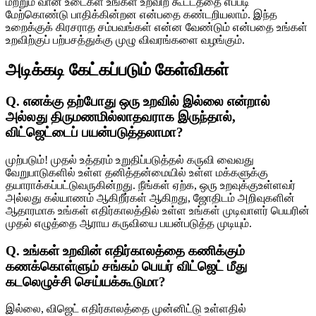
மற்றும் வான் உடைகள் உங்கள் உறவிற் கூட்டத்தை எப்படி
மேற்கொண்டு பாதிக்கின்றன என்பதை கண்டறியலாம். இந்த
உறைக்குக் கிரசராத சம்பவங்கள் என்ன வேண்டும் என்பதை உங்கள்
உறவிற்குப் பற்பசத்துக்கு முழு விவரங்களை வழங்கும்.
அடிக்கடி கேட்கப்படும் கேள்விகள்
Q. எனக்கு தற்போது ஒரு உறவில் இல்லை என்றால்
அல்லது திருமணமில்லாதவராக இருந்தால்,
விட்ஜெட்டைப் பயன்படுத்தலாமா?
முற்படும்! முதல் உத்தரம் உறுதிப்படுத்தல் கருவி வைவது
வேறுபாடுகளில் உள்ள தனித்தன்மையில் உள்ள மக்களுக்கு
தயாராக்கப்பட்டுவருகின்றது. நீங்கள் ஏற்க, ஒரு உறவுக்குஉள்ளவர்
அல்லது கல்யாணம் ஆகிறீர்கள் ஆகிறது, ஜோதிடம் அறிவுகளின்
ஆதாரமாக உங்கள் எதிர்காலத்தில் உள்ள உங்கள் முடிவாளர் பெயரின்
முதல் எழுத்தை ஆராய கருவியை பயன்படுத்த முடியும்.
Q. உங்கள் உறவின் எதிர்காலத்தை கணிக்கும்
கணக்கொள்ளும் சங்கம் பெயர் விட்ஜெட் மீது
கடலெழுச்சி செய்யக்கூடுமா?
இல்லை, விஜெட் எதிர்காலத்தை முன்னிட்டு உள்ளதில்