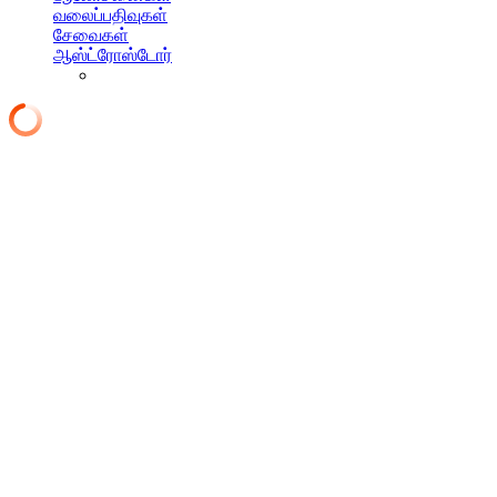
வலைப்பதிவுகள்
சேவைகள்
ஆஸ்ட்ரோஸ்டோர்