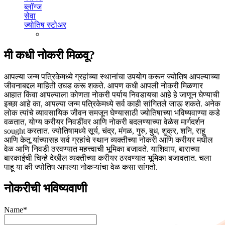
ब्लॉग्ज
सेवा
ज्योतिष स्टोअर
मी कधी नोकरी मिळवू?
आपल्या जन्म पत्रिकेमध्ये ग्रहांच्या स्थानांचा उपयोग करून ज्योतिष आपल्याच्या
जीवनाबद्दल माहिती उघड करू शकते. आपण कधी आपली नोकरी मिळणार
आहात किंवा आपल्याला कोणता नोकरी पर्याय निवडायचा आहे हे जाणून घेण्याची
इच्छा आहे का, आपल्या जन्म पत्रिकेमध्ये सर्व काही सांगितले जाऊ शकते. अनेक
लोक त्यांचे व्यावसायिक जीवन समजून घेण्यासाठी ज्योतिषाच्या भविष्यवाण्या कडे
वळतात, योग्य करीयर निवडींवर आणि नोकरी बदलण्याच्या वेळेस मार्गदर्शन
sought करतात. ज्योतिषामध्ये सूर्य, चंद्र, मंगळ, गुरु, बुध, शुक्र, शनि, राहू
आणि केतू यांच्यासह सर्व ग्रहांचे स्थान व्यक्तीच्या नोकरी आणि करीयर मधील
वेळ आणि निवडी ठरवण्यात महत्त्वाची भूमिका बजावते. याशिवाय, बाराच्या
बारकाईची चिन्हे देखील व्यक्तीच्या करीयर ठरवण्यात भूमिका बजावतात. चला
पाहू या की ज्योतिष आपल्या नोकऱ्यांचा वेळ कसा सांगतो.
नोकरीची भविष्यवाणी
Name*