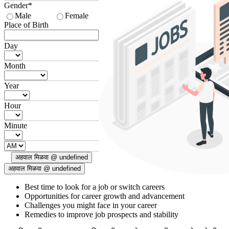
Gender*
Male
Female
Place of Birth
Day
Month
Year
Hour
Minute
अहवाल मिळवा @ undefined
अहवाल मिळवा @ undefined
Best time to look for a job or switch careers
Opportunities for career growth and advancement
Challenges you might face in your career
Remedies to improve job prospects and stability