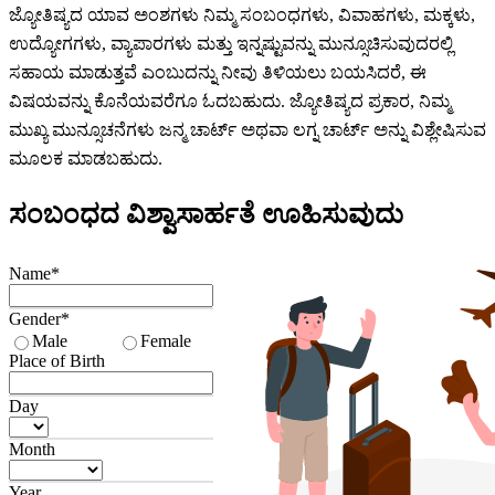
ಜ್ಯೋತಿಷ್ಯದ ಯಾವ ಅಂಶಗಳು ನಿಮ್ಮ ಸಂಬಂಧಗಳು, ವಿವಾಹಗಳು, ಮಕ್ಕಳು,
ಉದ್ಯೋಗಗಳು, ವ್ಯಾಪಾರಗಳು ಮತ್ತು ಇನ್ನಷ್ಟುವನ್ನು ಮುನ್ಸೂಚಿಸುವುದರಲ್ಲಿ
ಸಹಾಯ ಮಾಡುತ್ತವೆ ಎಂಬುದನ್ನು ನೀವು ತಿಳಿಯಲು ಬಯಸಿದರೆ, ಈ
ವಿಷಯವನ್ನು ಕೊನೆಯವರೆಗೂ ಓದಬಹುದು. ಜ್ಯೋತಿಷ್ಯದ ಪ್ರಕಾರ, ನಿಮ್ಮ
ಮುಖ್ಯ ಮುನ್ಸೂಚನೆಗಳು ಜನ್ಮ ಚಾರ್ಟ್ ಅಥವಾ ಲಗ್ನ ಚಾರ್ಟ್ ಅನ್ನು ವಿಶ್ಲೇಷಿಸುವ
ಮೂಲಕ ಮಾಡಬಹುದು.
ಸಂಬಂಧದ ವಿಶ್ವಾಸಾರ್ಹತೆ ಊಹಿಸುವುದು
Name*
Gender*
Male
Female
Place of Birth
Day
Month
Year