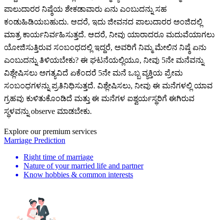
ಪಾಲುದಾರರ ನಿಷ್ಠೆಯ ಶೇಕಡಾವಾರು ಏನು ಎಂಬುದನ್ನು ಸಹ
ಕಂಡುಹಿಡಿಯಬಹುದು. ಆದರೆ, ಇದು ಜೀವನದ ಪಾಲುದಾರರ ಅಂಜಿದಲ್ಲಿ
ಮಾತ್ರ ಕಾರ್ಯನಿರ್ವಹಿಸುತ್ತದೆ. ಆದರೆ, ನೀವು ಯಾರಾದರೂ ಮದುವೆಯಾಗಲು
ಯೋಜಿಸುತ್ತಿರುವ ಸಂಬಂಧದಲ್ಲಿ ಇದ್ದರೆ, ಅವರಿಗೆ ನಿಮ್ಮ ಮೇಲಿನ ನಿಷ್ಠೆ ಏನು
ಎಂಬುದನ್ನು ತಿಳಿಯಬೇಕು? ಈ ಘಟನೆಯಲ್ಲಿಯೂ, ನೀವು 5ನೇ ಮನೆವನ್ನು
ವಿಶ್ಲೇಷಿಸಲು ಅಗತ್ಯವಿದೆ ಏಕೆಂದರೆ 5ನೇ ಮನೆ ಒಬ್ಬ ವ್ಯಕ್ತಿಯ ಪ್ರೇಮ
ಸಂಬಂಧಗಳನ್ನು ಪ್ರತಿನಿಧಿಸುತ್ತದೆ. ವಿಶ್ಲೇಷಿಸಲು, ನೀವು ಈ ಮನೆಗಳಲ್ಲಿ ಯಾವ
ಗ್ರಹವು ಕುಳಿತುಕೊಂಡಿದೆ ಮತ್ತು ಈ ಮನೆಗಳ ಐಶ್ವರ್ಯಸ್ಥರಿಗೆ ಈಗಿರುವ
ಸ್ಥಳವನ್ನು observe ಮಾಡಬೇಕು.
Explore our premium services
Marriage Prediction
Right time of marriage
Nature of your married life and partner
Know hobbies & common interests