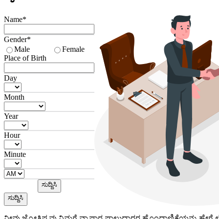
Name*
Gender*
Male
Female
Place of Birth
Day
Month
Year
Hour
Minute
ಸುದ್ದಿಸಿ
ಸುದ್ದಿಸಿ
ನೀವು ಜ್ಯೋತಿಷ್ಯವು ನಿಮಗೆ ವ್ಯಾಪಾರ ಪಾಲುದಾರರ ಹೊಂದಾಣಿಕೆಯನ್ನು ಹೇಗೆ ಲೆಕ್ಕಹ