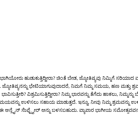
ಾಗಿಯೋರು ಹುಡುಕುತ್ತಿದ್ದೀರಾ? ಚಿಂತೆ ಬೇಡ, ಜ್ಯೋತಿಷ್ಯವು ನಿಮ್ಮಿಗೆ ಸರ
ದು. ಜ್ಯೋತಿಷ್ಯನನ್ನು ಭೇಟಿಯಾಗುವುದಾದರೆ, ನಿಮಗೆ ನಿಮ್ಮ ಸಮಯ, ಹಣ ಮತ್ತು ಶ
ೀರಿ? ವಿಶ್ರಮಿಸುತ್ತಿದ್ದೀರಾ? ನಿಮ್ಮ ಭಾರವನ್ನು ತೆಗೆದು ಹಾಕಲು, ನಿಮ್ಮನ್ನು ಬೆ
ತು ಸಮಯವನ್ನು ಉಳಿಸಲು ಸಹಾಯ ಮಾಡುತ್ತದೆ. ಇನ್ನೂ, ನೀವು ನಿಮ್ಮ ಶ್ರಮವನ್ನು
 ಈ ಆನ್ಲೈನ್ ಸೆಾಫ್ಟ್ವೇರ್ ಅನ್ನು ಬಳಸಬಹುದು. ವ್ಯಾಪಾರ ಭಾಗೀಯ ಸಮೋತ್ಸವವನ