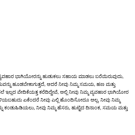
ಿಯಾದ ವ್ಯವಹಾರ ಭಾಗಿಯೋರನ್ನು ಹುಡುಕಲು ಸಹಾಯ ಮಾಡಲು ಬರೆಯಿರುವುದು,
್ರಮವನ್ನು ಹೂಡಬೇಕಾಗುತ್ತದೆ, ಆದರೆ ನೀವು ನಿಮ್ಮ ಸಮಯ, ಹಣ ಮತ್ತು
ಲೆ ಇಲ್ಲದ ವೇದಿಕೆಯತ್ತ ಕರೆದಿದ್ದೇವೆ, ಅಲ್ಲಿ ನೀವು ನಿಮ್ಮ ವ್ಯವಹಾರ ಭಾಗಿಯೋರ
 ಉಳಿಯಬಹುದು ಏಕೆಂದರೆ ನೀವು ಎಲ್ಲಿ ಹೊಂದಿಸೋದೂ ಅಲ್ಲ, ನೀವು ನಿಮ್ಮ
್ನು ಕಂಡುಹಿಡಿಯಲು, ನೀವು ನಿಮ್ಮ ಹೆಸರು, ಹುಟ್ಟಿದ ದಿನಾಂಕ, ಸಮಯ ಮತ್ತು