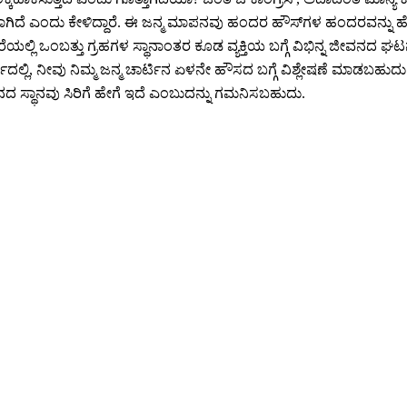
 ಎಂದು ಕೇಳಿದ್ದಾರೆ. ಈ ಜನ್ಮ ಮಾಪನವು ಹಂದರ ಹೌಸ್‌ಗಳ ಹಂದರವನ್ನು ಹೊಂದಿದೆ ಮ
ಿರೆಯಲ್ಲಿ ಒಂಬತ್ತು ಗ್ರಹಗಳ ಸ್ಥಾನಾಂತರ ಕೂಡ ವ್ಯಕ್ತಿಯ ಬಗ್ಗೆ ವಿಭಿನ್ನ ಜೀವನದ ಘ
್ಭದಲ್ಲಿ, ನೀವು ನಿಮ್ಮ ಜನ್ಮ ಚಾರ್ಟಿನ ಏಳನೇ ಹೌಸದ ಬಗ್ಗೆ ವಿಶ್ಲೇಷಣೆ ಮಾಡಬಹುದ
ಾನದ ಸ್ಥಾನವು ಸಿರಿಗೆ ಹೇಗೆ ಇದೆ ಎಂಬುದನ್ನು ಗಮನಿಸಬಹುದು.