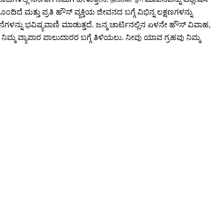
ತ್ತು ಪ್ರತಿ ಹೌಸ್ ವ್ಯಕ್ತಿಯ ಜೀವನದ ಬಗ್ಗೆ ವಿಭಿನ್ನ ಲಕ್ಷಣಗಳನ್ನು
ಟನೆಗಳನ್ನು ಭವಿಷ್ಯವಾಣಿ ಮಾಡುತ್ತದೆ. ಜನ್ಮ ಚಾರ್ಟಿನಲ್ಲಿನ ಏಳನೇ ಹೌಸ್ ವಿವಾಹ,
ು ನಿಮ್ಮ ವ್ಯಾಪಾರ ಪಾಲುದಾರರ ಬಗ್ಗೆ ತಿಳಿಯಲು. ನೀವು ಯಾವ ಗ್ರಹವು ನಿಮ್ಮ