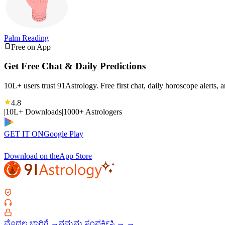
Palm Reading
Free on App
Get Free Chat & Daily Predictions
10L+ users trust 91Astrology. Free first chat, daily horoscope alerts, 
4.8
|
10L+ Downloads
|
1000+ Astrologers
GET IT ON
Google Play
Download on the
App Store
ಮೊದಲ ಬಾರಿಗೆ
→
ನಮ್ಮನ್ನು ಸಂಪರ್ಕಿಸಿ
→
→