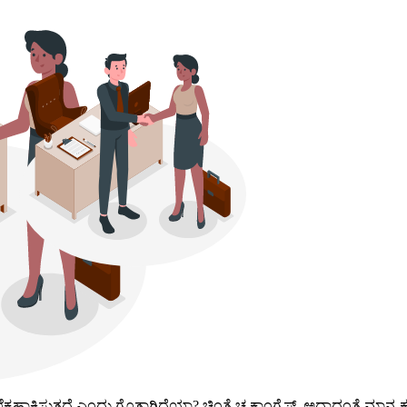
ಾಕಿಸುತ್ತದೆ ಎಂದು ಗೊತ್ತಾಗಿದೆಯಾ? ಚಿಂತೆ ಚ ಕಾಂಗ್ರೆಸ್, ಅದಾದಂತೆ ಮಾನ್ಯ ಕೂಟಗ