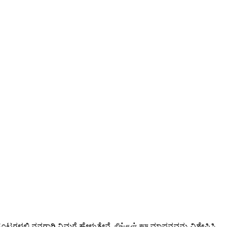
ಳಲ್ಲಿ ನನಗಾಗಿ ನಿಮಗೆ ಹೇಳುತ್ತೇನೆ. நீங்கள் জন্ম ಮಾಪನವನ್ನು ವಿಶ್ಲೇಷಿಸಿ