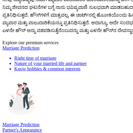
ನಿಮ್ಮ ಜೀವನದ ಘಟನೆಗಳ ಬಗ್ಗೆ ನಾನು ಭವಿಷ್ಯವಾಣಿ ಸುಲಭವಾಗಿ ಮಾಡಬಹುದಾಗಿದೆ
ಪ್ರತಿನಿಧಿಸುತ್ತದೆ. ಹೌಸ್‌ಗಳಿಗೆ ಮಾತ್ರವಲ್ಲ, ಈ ಚಾರ್ಟ್‌ನಲ್ಲಿ ಹೋೂಕಿಯೊಂದು ಹ
ವ್ಯಾಪಾರ ಮತ್ತು ಪಾಲುದಾರಿಕೆಯನ್ನೂ ಪ್ರತಿನಿಧಿಸುತ್ತದೆ. ಆದಾಗ್ಯೂ, ಅದೇ ಸಂದರ
ಏಳನೇ ಹೌಸ್ ಅನ್ನು ವಶಪಡಿಸುತ್ತೆನೆಂಬುದನ್ನು ಮತ್ತು ಏಳನೇ ಹೌಸ್‌ನ ದೇವಸ್ಥ
Explore our premium services
Marriage Prediction
Right time of marriage
Nature of your married life and partner
Know hobbies & common interests
Marriage Prediction
Partner's Appearance