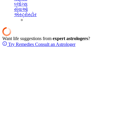
બ્લોગ્સ
સેવાઓ
એસ્ટ્રોસ્ટોર
Want life suggestions from
expert astrologers
?
Try Remedies
Consult an Astrologer