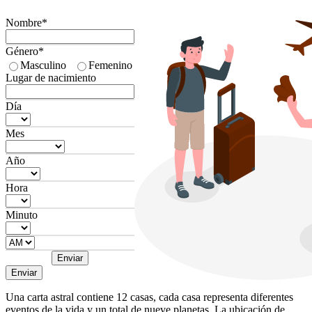
Nombre*
Género*
Masculino
Femenino
Lugar de nacimiento
Día
Mes
Año
Hora
Minuto
Enviar
Enviar
Una carta astral contiene 12 casas, cada casa representa diferentes
eventos de la vida y un total de nueve planetas. La ubicación de