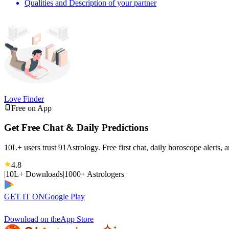
Qualities and Description of your partner
Love Finder
Free on App
Get Free Chat & Daily Predictions
10L+ users trust 91Astrology. Free first chat, daily horoscope alerts, 
4.8
|
10L+ Downloads
|
1000+ Astrologers
GET IT ON
Google Play
Download on the
App Store