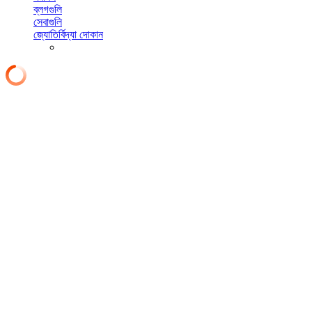
ব্লগগুলি
সেবাগুলি
জ্যোতির্বিদ্যা দোকান